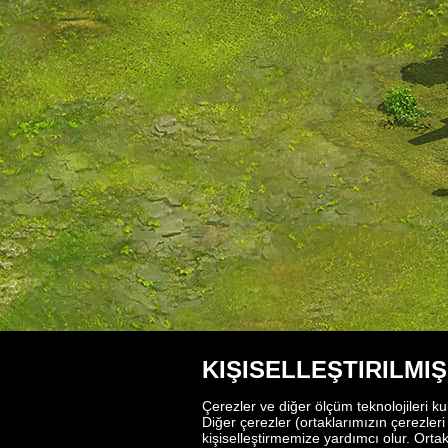
KIŞISELLEŞTIRILMI
Çerezler ve diğer ölçüm teknolojileri ku
Diğer çerezler (ortaklarımızın çerezleri
kişiselleştirmemize yardımcı olur. Ortak