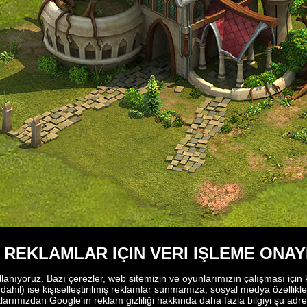
Ş REKLAMLAR IÇIN VERI IŞLEME ONAY
llanıyoruz. Bazı çerezler, web sitemizin ve oyunlarımızın çalışması için k
 dahil) ise kişiselleştirilmiş reklamlar sunmamıza, sosyal medya özellikler
larımızdan Google'ın reklam gizliliği hakkında daha fazla bilgiyi şu adr